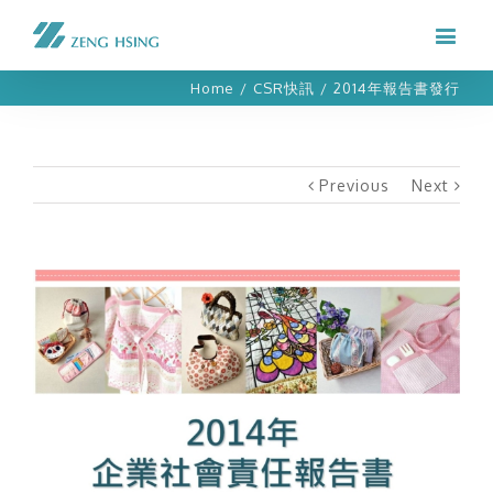
Home
/
CSR快訊
/
2014年報告書發行
Previous
Next
View
Larger
Image