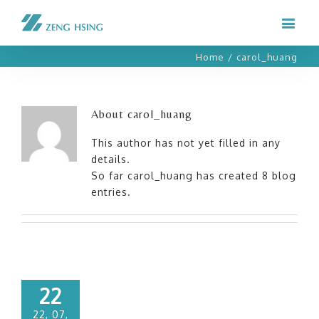
Home
/
carol_huang
About
carol_huang
This author has not yet filled in any
details.
So far carol_huang has created 8 blog
entries.
22
22, 07,